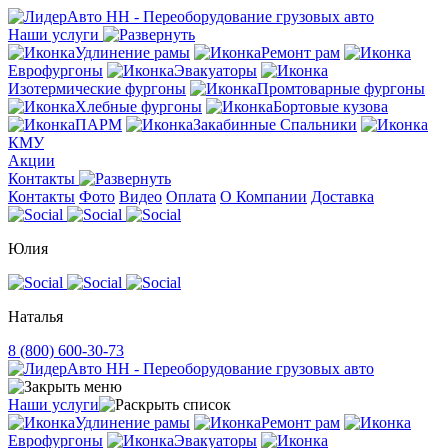
Наши услуги
Удлинение рамы
Ремонт рам
Еврофургоны
Эвакуаторы
Изотермические фургоны
Промтоварные фургоны
Хлебные фургоны
Бортовые кузова
ПАРМ
Закабинные Спальники
КМУ
Акции
Контакты
Контакты
Фото
Видео
Оплата
О Компании
Доставка
Юлия
Наталья
8 (800) 600-30-73
Наши услуги
Удлинение рамы
Ремонт рам
Еврофургоны
Эвакуаторы